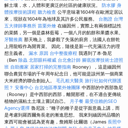
解土壤，水，人體和更廣泛的社區的健康狀況。
防水膠
身
體按摩技術課程
聽力檢查
公平意味著1604年在歐洲定居以
來，現狀在1604年為地球及其許多公民服務。
台胞證
台灣
五大律師事務所
苗栗外燴
在緬因州，實際上有兩個標誌性
的菜餚，另一個是森林藍莓，一個八月的餡餅和果醬水果。
牙醫推薦
那天晚上，我參觀了失落的廚房，法國人在餅乾
上用龍蝦作為開胃菜。 因此，隨後是新一代充滿活力的理
想主義者。
漏水 原因
台中整復療程
我遇到了本·魯尼
（Ben
除蟲
北部眼科權威
台北會計師
腳底按摩技術士證照
班
自助搬家
居家打掃的完整指南
Rooney），這是緬因州
聯合農貿市場的千年周年紀念日，他可能是該州第一個商業
大米經濟的聯合創始人。
毛孔粗大醫美
旅行社如何代辦護
照？
安養中心
台北地區專業外燴團隊
中西部的中西部魯尼
（Rooney）是中西部的西部，離開那裡，在不適合更傳統
植物的濕粘土土壤上嘗試自己。
月子餐
最受信賴的SEO
Agency選擇
魯尼說：“種子的種子是從字面意義上講，而
是考慮到羅西爾角長老的漸進思想。 我來到緬因州品嚐的
東西可能會被認為更有趣，詹姆斯·比爾德（James
長照中