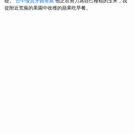
礎。
台中優質牙醫推薦
他正在努力為自己種植的玉米，我
從附近荒蕪的果園中收穫的蘋果吃早餐。