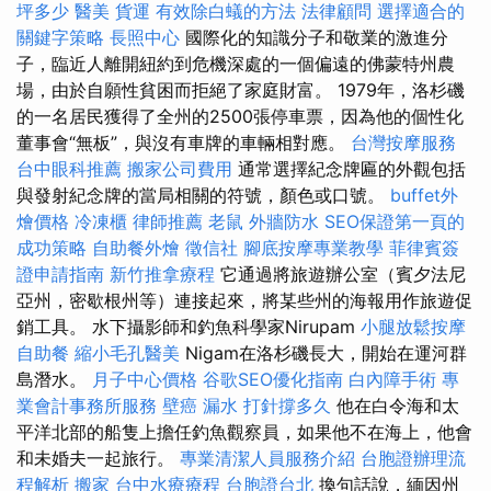
坪多少
醫美
貨運
有效除白蟻的方法
法律顧問
選擇適合的
關鍵字策略
長照中心
國際化的知識分子和敬業的激進分
子，臨近人離開紐約到危機深處的一個偏遠的佛蒙特州農
場，由於自願性貧困而拒絕了家庭財富。 1979年，洛杉磯
的一名居民獲得了全州的2500張停車票，因為他的個性化
董事會“無板”，與沒有車牌的車輛相對應。
台灣按摩服務
台中眼科推薦
搬家公司費用
通常選擇紀念牌匾的外觀包括
與發射紀念牌的當局相關的符號，顏色或口號。
buffet外
燴價格
冷凍櫃
律師推薦
老鼠
外牆防水
SEO保證第一頁的
成功策略
自助餐外燴
徵信社
腳底按摩專業教學
菲律賓簽
證申請指南
新竹推拿療程
它通過將旅遊辦公室（賓夕法尼
亞州，密歇根州等）連接起來，將某些州的海報用作旅遊促
銷工具。 水下攝影師和釣魚科學家Nirupam
小腿放鬆按摩
自助餐
縮小毛孔醫美
Nigam在洛杉磯長大，開始在運河群
島潛水。
月子中心價格
谷歌SEO優化指南
白內障手術
專
業會計事務所服務
壁癌
漏水 打針撐多久
他在白令海和太
平洋北部的船隻上擔任釣魚觀察員，如果他不在海上，他會
和未婚夫一起旅行。
專業清潔人員服務介紹
台胞證辦理流
程解析
搬家
台中水療療程
台胞證台北
換句話說，緬因州