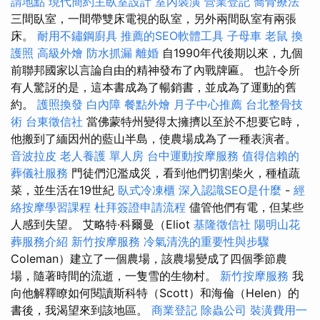
請地點
現代簡約主臥室設計
室內裝潢
營業登記
喬骨療法
三間臥室，一間帶雙床電視的臥室，另外兩間臥室有兩張
床。
耐用不鏽鋼廚具
推薦的SEO軟體工具
子母車
老鼠
換
護照
高級外燴
防水抓漏
離婚
自1990年代後期以來，九個
前聯邦國家以言論自由的精神發布了內戰牌匾。 也許令所
有人驚訝的是，這本書成為了暢銷書，並成為了運動的舊
約。
護照換發
白內障
餐點外燴
月子中心推薦
台北整骨技
術
台東徵信社
當佛蒙特州變得太擁擠以至於不想要它時，
他搬到了緬因州的藍山半島，使農場成為了一種表演者。
音波拉皮
老人養護 單人房
台中運動按摩服務
值得信賴的
葬儀社服務
門徒們氾濫成災，看到他們切割柴火，種植蔬
菜，並生活在19世紀
臥式冷凍櫃
深入認識SEO是什麼
-
經
絡按摩學習課程
杜拜簽證申請流程
儘管他們有電，但某些
人感到失望。 艾略特·科爾曼（Eliot
基隆徵信社
陽明山花
葬服務介紹
新竹按摩服務
冷氣清洗的重要性與步驟
Coleman）建立了一個農場，該農場變成了四個季節農
場，隨著時間的流逝，一隻雪的生物村。
新竹按摩服務
我
向他解釋瞭如何閱讀斯科特（Scott）和海倫（Helen）的
書後，我渴望來到該地區。
商業登記
除蟲公司
裝潢費用一