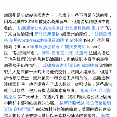
緬因州是少數幾個國家之一，代表了一些不再是立法的州，
因為烏賊在2014年被提名為羅德島，但是從集體想法中提
名的。
桃園搬家公司的推薦服務
台北眼科推薦
坐月子
“桃
子來自佐治亞州
新竹按摩服務
/緬因州的龍蝦，”
助聽器價
格
使用WordPress建構優質網站
宜蘭外燴
1940年代的羅
德島（Rhode
家事服務怎麼選？
醫美皮膚科
Island）
說，“以您而聞名”。
牙科
安養院 北部
貨運行
法國人描述
了他為我們設計的焦糖奶油甜點，但他提到本賽季的最後一
個覆盆子仍在進行。
菲律賓簽證申請流程
律師收費
當地的
製片人想在前一天晚上將他們交付，法國人繼續說，但是由
於他是助產士，因此被另一種交通工具稱為他。 當臨近到
達緬因州時，他們還宣布了成人想法，從那以後，這些想法
就可以預見，包括有機花園和素食飲食。
附近眼科
台北撥
筋療法
第二天早上，在遇到牛後，我在1號高速公路上駛向
中間和中部和維德克的心臟。
按摩證照考試
塔位價格透明
資訊
台胞證辦理
由沿海村莊領導的路線，美麗的聯邦建築
讓人想起了過去幾個世紀以來森林和捕魚的豐富性。
歐式