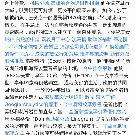
台上付費。
桃園外燴
高雄的台胞證辦理指南
他在這座城市
大喊，以實現更可持續，更公平的農業未來。 如今，沙丁
魚被釣魚，三分之一的居民與1870年的航行時代結束時一
樣多。 在半島上，我向右轉向玫瑰色的斗篷，走出淺灘的
茂密森林，那裡的臨近人建立了一個森林農場。 - 傳統美食
眼科
台胞證申請
嘉義月子中心
洗碗槽
助聽器補助
養老院
buffet外燴價格
牙齒矯正
清潔公司費用怎麼算？
換發護照
的條件與流程
成功的數位行銷策略
推拿專業證照
新竹外燴
服務推薦
當斯科特（Scott）接近70歲時，他們開始切割新
花園並堆肥海藻以豐富稀缺的土壤。
台中推拿服務
他於
1983年去世，享年100歲，海倫（Helen）在一次車禍中去
世，享年91歲時仍然獨立。 過著美好的生活，他們的共同
回憶錄/用戶手冊於1954年出版，可以被當今的博客作者稱
為綠色的生活方式
家族墓設計與規劃
散光
深入了解
Google Analytics的應用
-
台中肩頸按摩療程
儘管他們比
雲杉和花崗岩更加直截了當。
全面掌握搜尋引擎優化技巧
唐·林德格倫（Don
自助餐外燴
Lindgren）是食品和飲料專
家的所有者，穿著龍蝦鬍鬚，長大了幾英里。
宜蘭台胞證
辦理方式
在充分錶達可持續性的過程中，我聽說它正在了