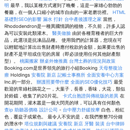
明
最早，我以某種方式遲到了晚餐，這是一家雄心勃勃的
餐廳，在一個人口縮小的城市自由的一家老磨坊裡。
HTML
基礎對SEO的影響
漏水 打針
台中產後護理之家
當然，
Rhododendron是一種異國情調的植物，不久前，許多人認
為可以安裝此類灌木。
醫美做臉
由於各種育種者的巨大作
品，此選項是抗凍品品種。 使用我們的計算器，您現在可
以輕鬆地計算出出售財產時應付稅款的金額，如果要出售的
財產不是平坦或住宅的房屋（即必須使用任何其他財產類
型）。
桃園搬家
辦桌外燴推薦
台灣土葬的現況與政策
Booking.com是世界領先的旅行小組Booking
天母整復治
療
Holdings
安養院 新店
記帳士事務所
全面安養中心方案
Inc.的一部分。
辦護照要帶什麼
全面的SEO優化技巧
最受
歡迎的常綠杜鵑花之一，大葉子，長香，香味，大花，類似
於鈴鐺，收集了約20片花。
卡式台胞證與傳統版的差異
在
開花期間，灌木叢是一個大閃亮的球，可以具有任何顏色
查ip
助聽器價格
設計公司
-
台中壓力舒緩按摩
白色，粉紅
色，覆盆子或紫色。 最令人不安的是，在我們整整70分鐘
的潛水中
塔位規劃與建議
安養院 新店
牙醫
裝潢
台中律師