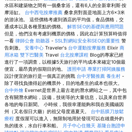
水區和建築物之間有一個桑拿浴，還有6人的全新韋利斯·按
摩浴缸。
台中西屯按摩推薦
桑拿房對面是地面上方6×3米
的游泳池。 這些價格考慮到酒店的平均值，食品價格，交
通成本以及各種景點的價格。
解答SEO的基礎與應用問題
但是，他們沒有考慮到機票的價格，因此在計算預算時值得
一看
律師公會
助聽器
-
SSL對網站安全和SEO的重要性
警
告刺激。
安養中心
Traveler's
台中運動按摩服務
Elixir
商
用冰箱
雙下巴醫美
Travel
台北按摩課程
Blog的專家已經
進行了一項調查，以根據5天旅行的平均成本來確定10個最
便宜，最昂貴的假期目的地。
護照申請
專業打掃阿姨服務
設計便宜的旅行是一個真正的挑戰
台中牙醫推薦
養生村
-
除了尋找負擔得起的機票外，目的地產生的成本也很大。
台中外燴
Evernet是世界上最古老的潛水網站之一，其中包
含有關潛水網站，設備，技術等的大量信息，以及來自世界
各地的每日新聞。 小時候，我很幸運能夠和我在美國緬因
州（又名假日大廳）的祖父母度過夏天。
台中筋膜刀放鬆
療程
度假屋可以進入，無限制地用於發現可以在雄鹿外釣
魚的後水，水自行車和船。
月子中心住幾天
基隆台胞證申