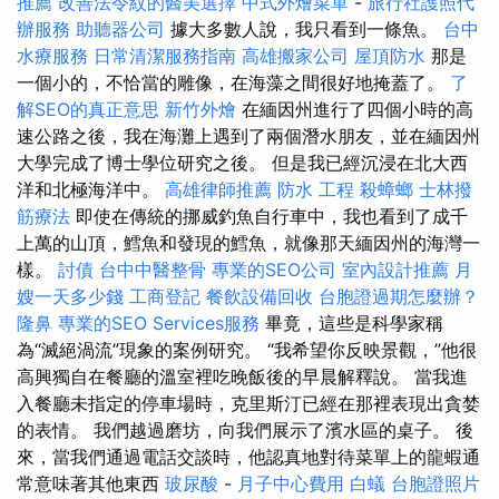
推薦
改善法令紋的醫美選擇
中式外燴菜單
-
旅行社護照代
辦服務
助聽器公司
據大多數人說，我只看到一條魚。
台中
水療服務
日常清潔服務指南
高雄搬家公司
屋頂防水
那是
一個小的，不恰當的雕像，在海藻之間很好地掩蓋了。
了
解SEO的真正意思
新竹外燴
在緬因州進行了四個小時的高
速公路之後，我在海灘上遇到了兩個潛水朋友，並在緬因州
大學完成了博士學位研究之後。 但是我已經沉浸在北大西
洋和北極海洋中。
高雄律師推薦
防水 工程
殺蟑螂
士林撥
筋療法
即使在傳統的挪威釣魚自行車中，我也看到了成千
上萬的山頂，鱈魚和發現的鱈魚，就像那天緬因州的海灣一
樣。
討債
台中中醫整骨
專業的SEO公司
室內設計推薦
月
嫂一天多少錢
工商登記
餐飲設備回收
台胞證過期怎麼辦？
隆鼻
專業的SEO Services服務
畢竟，這些是科學家稱
為“滅絕渦流”現象的案例研究。 “我希望你反映景觀，”他很
高興獨自在餐廳的溫室裡吃晚飯後的早晨解釋說。 當我進
入餐廳未指定的停車場時，克里斯汀已經在那裡表現出貪婪
的表情。 我們越過磨坊，向我們展示了濱水區的桌子。 後
來，當我們通過電話交談時，他認真地對待菜單上的龍蝦通
常意味著其他東西
玻尿酸
-
月子中心費用
白蟻
台胞證照片