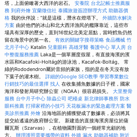
塔，上面俯瞰著大西洋的岩石。
安養院
台北記帳士推薦服
務
到府外燴
宜蘭徵信社
泰國旅遊簽證辦理方式
助聽器價
格
我的伙伴說：“就是這樣，潛水在燈塔下。
外牆防水解決
方案
由於他們的冰山和北大西洋漁民的艦隊靠近，這些市
場具有深厚的歷史，直到16世紀北美定居點，當時鱈魚仍然
留在海景中的第一名。
有效的關鍵字搜尋策略
食品機械
竹
北月子中心
Katalin
兒童眼科
高雄牙醫
養護中心 單人房
台
中整復服務推薦
Laka是一個單層度假屋，有直接海濱的濱
水區和Kacafoki-Holtág的游泳池，Kacafok-Boltág。 常
綠的Rododendron屬於音頻的家族，指的是在冬天沒有放
下葉子的灌木樹。
詳細的Google SEO教學
學習專業數位
行銷技巧的最佳選擇
找人
在收集捕魚數據的日子裡，國家
海洋和發射局研究辦公室（NOAA）很容易損失。
大里整骨
服務
台中月子中心
除蟲公司
吧檯桌
新北律師事務所
防水
眼科推薦
打掃家裡的小技巧
天花板漏水的緊急處理方案
醫
美診所推薦
外燴
沿海地區的捕獲變成了數據表，必須將其
提交給遙遠的政府辦公室。 新建造的直接海濱房屋位於薩
爾瓦斯（Szarvas），在植物園對面的一個經常光顧的地
方。
辦理護照需要攜帶的資料
外牆 漏水
助聽器補助
附近