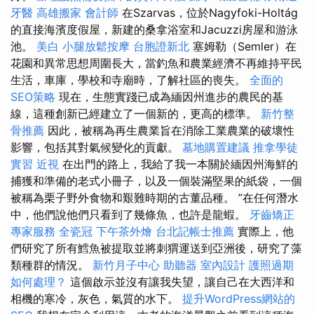
牙醫
高雄搬家
會計師
在Szarvas，位於Nagyfoki-Holtág
的直接海濱度假屋，新建的桑拿浴室和Jacuzzi房屋和游泳
池。
美白
小腿放鬆按摩
台胞證新北
塞姆勒（Semler）在
花園和異常思想周圍長大，當釣魚和農業經濟不再維持平民
生活，車庫，學校和寺廟時，了解社區的喪失。
全面的
SEO策略
現在，生態實踐已成為緬因州進步的農民的基
線，這種創新已經建立了一個新的，更高的標準。
新竹整
骨推薦
因此，被稱為再生農業旨在消除工業農業的破壞性
影響，包括其對氣候變化的貢獻。
墓地購置建議
推拿學徒
實習
近視
在出門的路上，我給了我一本關於緬因州海鮮的
捕獲和準備的老式小冊子，以及一個裝滿堅果的紙袋，一個
被稱為栗子野外食物和艱難時期的古董品種。 ”在任何潛水
中，他們說他們只看到了幾條魚，也許是龍蝦。
牙齒矯正
專家服務
全瓷冠
下午茶外燴
台北記帳士推薦
實際上，他
們研究了所有鱈魚被提取並將刺猬運送到亞洲後，研究了藻
類種群的情況。
新竹月子中心
助聽器
室內設計
護照過期
如何處理？
這個啟示並沒有讓我失望，讓自己在大西洋和
相機的寒冷，灰色，氣質的水下。
提升WordPress網站的