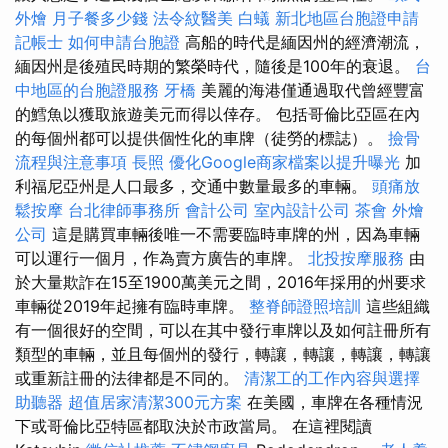
外燴
月子餐多少錢
法令紋醫美
白蟻
新北地區台胞證申請
記帳士
如何申請台胞證
高船的時代是緬因州的經濟潮流，
緬因州是後殖民時期的繁榮時代，隨後是100年的衰退。
台
中地區的台胞證服務
牙橋
美麗的海港僅通過取代曾經豐富
的鱈魚以獲取旅遊美元而得以倖存。 包括哥倫比亞區在內
的每個州都可以提供個性化的車牌（徒勞的標誌）。
撿骨
流程與注意事項
長照
優化Google商家檔案以提升曝光
加
利福尼亞州是人口最多，交通中數量最多的車輛。
頭痛放
鬆按摩
台北律師事務所
會計公司
室內設計公司
茶會
外燴
公司
這是購買車輛後唯一不需要臨時車牌的州，因為車輛
可以運行一個月，作為賣方廣告的車牌。
北投按摩服務
由
於大量欺詐在15至1900萬美元之間，2016年採用的州要求
車輛從2019年起擁有臨時車牌。
整脊師證照培訓
這些組織
有一個很好的空間，可以在其中發行車牌以及如何註冊所有
類型的車輛，並且每個州的發行，轉讓，轉讓，轉讓，轉讓
或重新註冊的法律都是不同的。
清潔工的工作內容與選擇
助聽器
超值居家清潔300元方案
在美國，車牌在各種情況
下或哥倫比亞特區都取決於市政當局。 在這裡閱讀