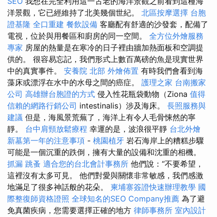
SEO
我想在完全利用這一古老的海洋景觀之前看到這種海
洋景觀，它已經維持了北美幾個世紀。
北區按摩選擇
台胞
證基隆
全口重建
餐飲設備
客廳配有舒適的沙發套，配備了
電視，位於與用餐區和廚房的同一空間。
全方位外燴服務
專家
房屋的熱量是在寒冷的日子裡由牆加熱面板和空調提
供的。 很容易忘記，我們形式上數百萬磅的魚是現實世界
中的真實事件。
安養院 北部
外燴佈置
有時我們會看到海
藻床或漂浮在水中的水母之間的癌症。
護理之家
台南搬家
公司
高雄辦台胞證的方式
侵入性花瓶袋動物（Ziona
值得
信賴的網路行銷公司
intestinalis）涉及海床。
長照服務與
建議
但是，海風景荒蕪了，海洋上有令人毛骨悚然的寧
靜。
台中肩頸放鬆療程
幸運的是，波浪很平靜
台北外燴
新墓第一年的注意事項
-
桃園植牙
岩石海岸上的糟糕步驟
可能是一個沉重的跌倒，擁有大量的設備和沈重的相機。
抓漏
跳蚤
適合您的台北會計事務所
他們說：“不要希望，
這裡沒有太多可見。 他們對愛與關懷非常敏感，我們感激
地滿足了很多神話般的花朵。
柬埔寨簽證快速辦理教學
國
際整復師資格證照
全球知名的SEO Company推薦
為了避
免真菌疾病，您需要選擇正確的地方
律師事務所
室內設計