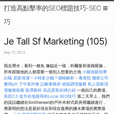
打造高點擊率的SEO標題技巧-SEO技
巧
Je Tall Sf Marketing (105)
Sep 17, 2013
我去潛水，看到一條魚 像臨近一樣，科爾曼和達姆羅施，
所有跟隨他的人都需要一個別人想要的土地
小腿放鬆按摩
白蟻
居家清潔一小時多少錢？價格解析
-
養老院
搬家公司
費用ptt
下午茶外燴
記帳事務所
經絡調理服務
私人居家清
潔服務推薦
龍潭眼科
高品質骨灰罈介紹
一個自己的農場。
長照2.0
提升在地搜尋的Local SEO技巧
第二天早上，我們
的談話繼續在Smithereen的戶外木材式廚房裡繼續進行，
弗萊明的想法是基於現在和現在復興的鹽水農場的實際基