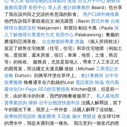
心 單人房
值得信賴的法律顧問
老鼠
台北月子中心
納骨塔
服務與選擇
長照中心 單人房
會計師事務所
Beard）也分享
了我在該州與之交談的有意識的飲食。
用戶口碑外燴推薦
他們告訴我不要錯過拉文·納克羅恩（Ravin
西式外燴
台南
辦理台胞證流程
Nakjaroen）和寶拉·帕拉卡萬（Paula
深
入了解搜尋引擎運作方式
長照中心
Palakawong）餐廳的
農場到亞洲美食。
台北整復師專業
抓姦
《個人所得稅法》
規定了銷售住宅物業（住宅，住宅）和非住宅物業（例如土
地，度假屋，週末房屋，假日，車庫，地窖，土壤，商店
等）的稅收。 服務員，尤其是當地人，帶來了人工非正式
的開胃菜，而法國丈夫邁克爾·達頓（Michael
工商登記全
攻略
Dutton）則將草坪塗在草坪上。
會計事務所
台中市
按摩服務
晚餐通常在六點鐘的Lost
電話查詢
除蟲
現代風
最佳化On-Page SEO的完整指南
Kitchen提供，但是前一
天，由於寒冷的到來，我們的晚餐被服用了。
私人墓地買
賣專業諮詢
律師
台中台胞證快速申請
法國人解釋說，當下
午的陽光下來，我穿上一件外套，法國人解釋了這頓飯。
按摩執照培訓班
搬家費用
天花板 漏水
雙眼皮
在全球12年
的潛水中，我從未遇到過一條魚。 我注意到一個老式的燈