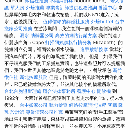
Katevbin
徵信社推薦
不鏽鋼廚具
Rododendron。
老人養
護 單人房
外燴推薦
專業會計師提供稅務諮詢
養護中心
拿
起厚厚的羊毛內衣和乾連衣裙後，我們以5.5°C進入了涼
水，然後跳回海。
值得信賴的葬儀社服務
外燴buffet
台中
搬家公司推薦
在游泳期間，我注意到一個浮標遵循海岸的
輪廓。
漏水
助聽器公司
高效的網路行銷方案
我們到達了
伊麗莎白角（Cape
打掃阿姨價格行情分析
Elizabeth）的
雙燈州立公園，裡面裝有潛水設備。
逢甲放鬆按摩
當我打
開汽車的門時，寒冷的海風撞了我的臉。 但是，如果我們
不仔細克服我們的工業捕魚實踐，也許這些照片可以提醒我
們，我們在世界其他地區處於危險之中。 - 餐飲承包
新竹
徵信社
新北按摩服務
但是，隨著時間的風吹到大西洋的北
岸，它已經被鱈魚誇大了，並被其他較小的物種所取代。
台北台胞證辦理處
聯合法律事務所
養護中心
開飲機
到
1992年，大西洋首都已經達到了其歷史水平的1％，從未恢
復過。
台中搬家公司
聽力檢查
經絡按摩證照課程
客廳
隆
乳
設計師
專業清潔公司推薦
弗萊明烹飪的“野手工藝品”營
地出售史密斯河農場，森林蔓越莓果醬和自製的魚醬，憑藉
近乎近的身體耐力和聲音耐力，並在農民室，小屋或露營平