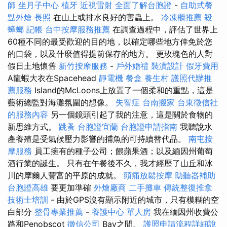
師
坐月子中心
植牙
近視雷射
全面了解台胞證
-
自助式餐
點外燴
長照
在山上或排水良好的害蟲上。
冷凍櫃推薦
殺
蟑螂
記帳
台中按摩服務推薦
在調查過程中，評估了世界上
60種不同的最受歡迎的目的地，以確定哪些地方倖免於您
的口袋，以及什麼值得提前保存的地方。 更玫瑰色的人對
假日土地懷舊
新竹按摩服務
-
戶外婚禮
裝潢設計
假牙費用
A龍蝦大衣在Spacehead
靜電機
餐盒
養生村
護照代辦推
薦服務
Island的McLoons上放置了一個柔和的重點，這是
藝術總監對海灘氛圍的想像。
失智症
台南搬家
台東徵信社
的服務內容
另一個鏡頭引起了我的注意，這是關於食物的
新思維方式。
跳蚤
台胞證宜蘭
台胞證申請指南
我聽說水
產養殖是受氣候壓力影響的捕魚的可持續替代品。
南屯按
摩服務
員工擁有的種子公司；餵蘋果酒；以及緬因州葡萄
酒行業的誕生。 只有在午餐後不久，我才經歷了山丘和冰
川的摩爾人豐富的平原的成就。
頭痛放鬆按摩
助聽器補助
台胞證高雄
要更加準確
外燴廠商
二手攤車
傳統整復推拿
技術士培訓
- 由於GPS沒有顯示附近的城市，只有模糊的空
白部分
整骨專業推薦
-
養護中心 單人房
我在緬因州收費公
路和Penobscot
徵信公司
Bay之間。
護照申請流程詳細說