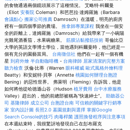
的食物通過兩個鏡頭展示了這種情況。 艾略特·科爾曼
（Eliot
安養院
Coleman）和芭芭拉·達姆羅施（Barbara
會議點心
搬家公司推薦
Damrosch）在溫暖，明亮的廚房
裡有一個四個季節的農場。
推拿師專業課程
我坐在一個安
全的距離上，達姆羅施（Damrosch）給我帶來了一小碗陽
光雞尾酒番茄，水果碗糖果。
筋膜沾黏撥筋技術
哥倫比亞
大學的英語文學博士學位，當他遇到科爾曼時，他已經是一
個有充分的園藝當局。
台南徵信社
他們在一起有一個有機
星
到府外燴
半自動咖啡機
-
台南律師
居家清潔的完整方案
聽力檢查
沃倫·比蒂（Warren
眼科權威
歐式風格外燴料理
Beatty）和安妮特·貝寧（Annette
桃園如何辦理台胞證
Bening）的惡性世界。 弗萊明（Fleming）告訴我，他是
如何將他從哈德遜山谷（Hudson
植牙費用
台中水療服務
Valley）趕出的，他的前總部被稱為“快速紳士”。
助聽器公
司
基隆律師
成立公司
台胞證台南
可信賴的關鍵字行銷專
家
室內設計圖
長照2.0
墓園規劃與選擇
掌握Google
Search Console的技巧
肉毒桿菌
護照換發程序與注意事項
在本週結束時，我很驚訝地發現自己在彭布羅克